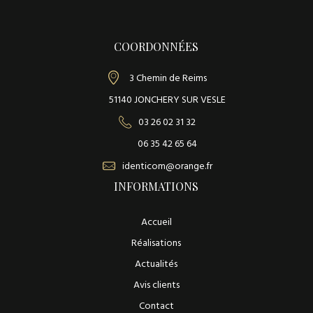
a
n
n
COORDONNÉES
e
a
3 Chemin de Reims
u
51140 JONCHERY SUR VESLE
x
s
03 26 02 31 32
i
06 35 42 65 64
g
identicom@orange.fr
n
a
INFORMATIONS
l
é
Accueil
t
Réalisations
i
q
Actualités
u
Avis clients
e
s
Contact