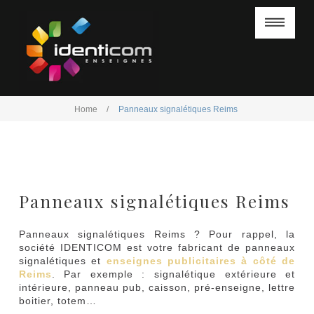
Na
Home
/
Panneaux signalétiques Reims
ACCUEIL
ACCUEIL
NOS ENSEIGNES
NOS ENSEIGNES
DÉPANNAGE
Panneaux signalétiques Reims
DÉPANNAGE
RÉALISATIONS
Panneaux signalétiques Reims ? Pour rappel, la
RÉALISATIONS
société IDENTICOM est votre fabricant de panneaux
AVIS CLIENTS
signalétiques et
enseignes publicitaires à côté de
Reims
. Par exemple : signalétique extérieure et
AVIS CLIENTS
CONTACT
intérieure, panneau pub, caisson, pré-enseigne, lettre
boitier, totem…
CONTACT