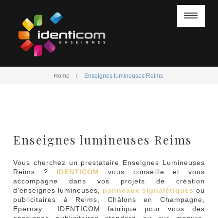
Na
Home
/
Enseignes lumineuses Reims
ACCUEIL
ACCUEIL
NOS ENSEIGNES
NOS ENSEIGNES
DÉPANNAGE
Enseignes lumineuses Reims
DÉPANNAGE
RÉALISATIONS
Vous cherchez un prestataire Enseignes Lumineuses
RÉALISATIONS
Reims ?
IDENTICOM
vous conseille et vous
AVIS CLIENTS
accompagne dans vos projets de création
d’enseignes lumineuses,
panneaux signalétiques
ou
AVIS CLIENTS
CONTACT
publicitaires à Reims, Châlons en Champagne,
Epernay… IDENTICOM fabrique pour vous des
CONTACT
enseignes publicitaires standard ou sur mesure.