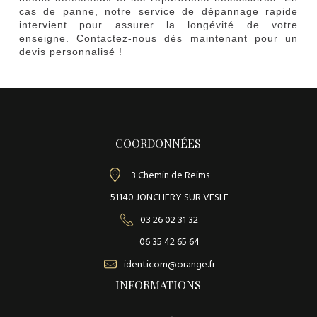
cas de panne, notre service de dépannage rapide
intervient pour assurer la longévité de votre
enseigne. Contactez-nous dès maintenant pour un
devis personnalisé !
E
adm1n
n
s
e
COORDONNÉES
i
g
3 Chemin de Reims
n
51140 JONCHERY SUR VESLE
e
s
03 26 02 31 32
l
06 35 42 65 64
u
identicom@orange.fr
m
i
INFORMATIONS
n
e