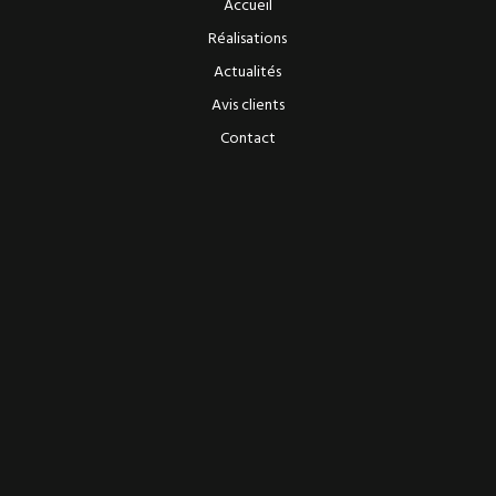
Accueil
u
Réalisations
s
e
Actualités
s
Avis clients
R
e
Contact
i
m
s
03.11.2015