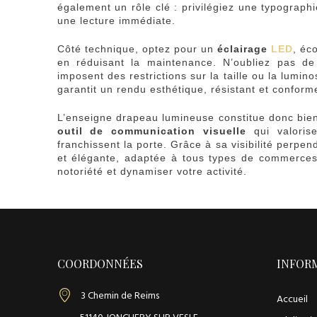
également un rôle clé : privilégiez une typographi
une lecture immédiate.
Côté technique, optez pour un
éclairage
LED
, éc
en réduisant la maintenance. N’oubliez pas de
imposent des restrictions sur la taille ou la lumino
garantit un rendu esthétique, résistant et confor
L’enseigne drapeau lumineuse constitue donc bien 
outil de communication visuelle
qui valorise
franchissent la porte. Grâce à sa visibilité perpe
et élégante, adaptée à tous types de commerces.
notoriété et dynamiser votre activité.
Brice
E
Rondeau
n
s
e
i
COORDONNÉES
INFOR
g
n
3 Chemin de Reims
Accueil
e