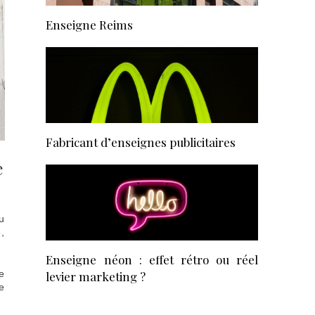
Enseigne Reims
Fabricant d’enseignes publicitaires
e
u
,
Enseigne néon : effet rétro ou réel
e
levier marketing ?
e