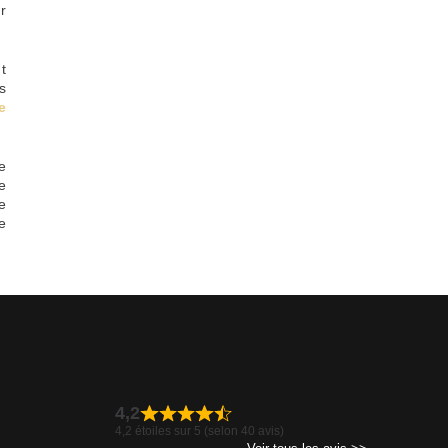
r
t
s
e
e
e
e
e
4,2
4,2 étoiles sur 5 (selon 40 avis)