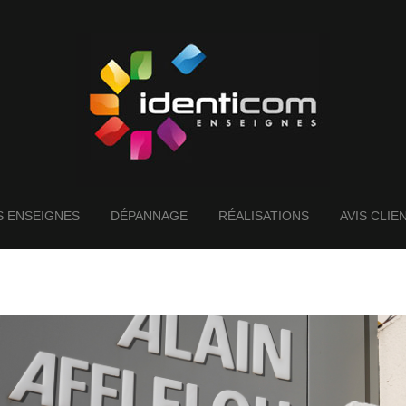
Home
/
Enseigne drapeau lumineuse : attirer les regards sur votre façade
 ENSEIGNES
DÉPANNAGE
RÉALISATIONS
AVIS CLIE